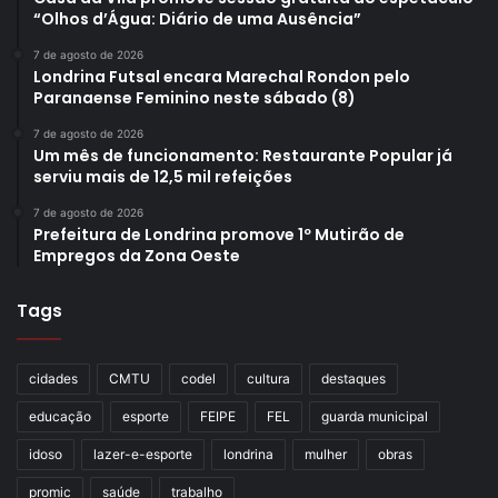
“Olhos d’Água: Diário de uma Ausência”
7 de agosto de 2026
Londrina Futsal encara Marechal Rondon pelo
Paranaense Feminino neste sábado (8)
7 de agosto de 2026
Um mês de funcionamento: Restaurante Popular já
serviu mais de 12,5 mil refeições
7 de agosto de 2026
Prefeitura de Londrina promove 1º Mutirão de
Empregos da Zona Oeste
Tags
cidades
CMTU
codel
cultura
destaques
educação
esporte
FEIPE
FEL
guarda municipal
idoso
lazer-e-esporte
londrina
mulher
obras
promic
saúde
trabalho