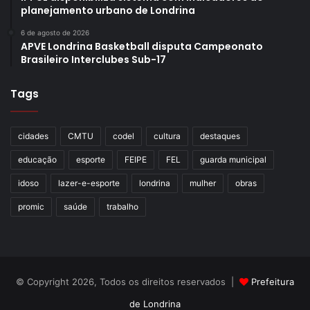
planejamento urbano de Londrina
6 de agosto de 2026
APVE Londrina Basketball disputa Campeonato
Brasileiro Interclubes Sub-17
Tags
cidades
CMTU
codel
cultura
destaques
educação
esporte
FEIPE
FEL
guarda municipal
idoso
lazer-e-esporte
londrina
mulher
obras
promic
saúde
trabalho
© Copyright 2026, Todos os direitos reservados |
Prefeitura
de Londrina