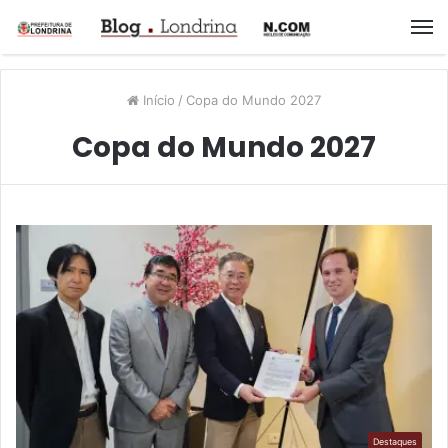
M
Início
/
Copa do Mundo 2027
Copa do Mundo 2027
Destaques