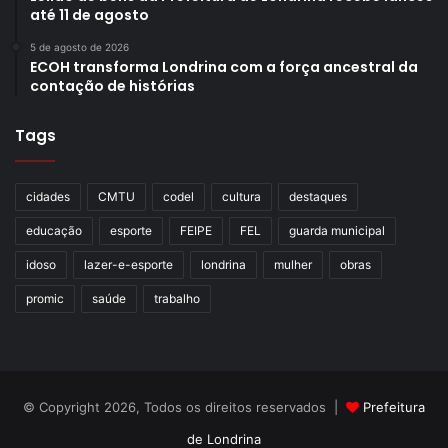
até 11 de agosto
5 de agosto de 2026
ECOH transforma Londrina com a força ancestral da
contação de histórias
Tags
cidades
CMTU
codel
cultura
destaques
educação
esporte
FEIPE
FEL
guarda municipal
idoso
lazer-e-esporte
londrina
mulher
obras
promic
saúde
trabalho
© Copyright 2026, Todos os direitos reservados |
Prefeitura
de Londrina