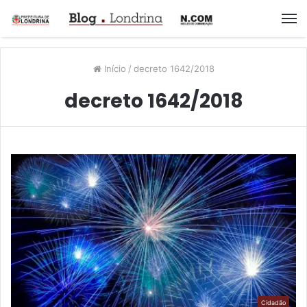
M
Início
/
decreto 1642/2018
decreto 1642/2018
Cidadão