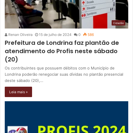
Cidadão
Renan Oliveira
15 de julho de 2024
0
586
Prefeitura de Londrina faz plantão de
atendimento do Profis neste sábado
(20)
Os contribuintes que possuem débitos com o Município de
Londrina poderão renegociar suas dívidas no plantão presencial
deste sábado (20),…
Leia mais »