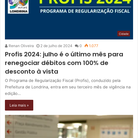
Cidade
Renan Oliveira
2 de julho de 2024
0
1.077
Profis 2024: julho é o último mês para
renegociar débitos com 100% de
desconto à vista
O Programa de Regularização Fiscal (Profis), conduzido pela
Prefeitura de Londrina, entra em seu terceiro mês de vigência na
edição…
Leia mais »