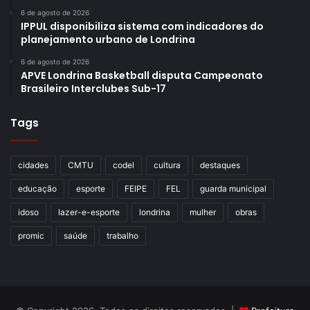
6 de agosto de 2026
IPPUL disponibiliza sistema com indicadores do
planejamento urbano de Londrina
6 de agosto de 2026
APVE Londrina Basketball disputa Campeonato
Brasileiro Interclubes Sub-17
Tags
cidades
CMTU
codel
cultura
destaques
educação
esporte
FEIPE
FEL
guarda municipal
idoso
lazer-e-esporte
londrina
mulher
obras
promic
saúde
trabalho