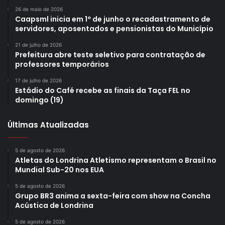
26 de maio de 2026
Caapsml inicia em 1º de junho o recadastramento de
servidores, aposentados e pensionistas do Município
21 de julho de 2026
Divulgação
Prefeitura abre teste seletivo para contratação de
professores temporários
Lista de bares, restaurantes e cafeterias que vão
17 de julho de 2026
receber o festival em Londrina:
Estádio do Café recebe as finais da Taça FEL no
domingo (19)
AEA (Associação dos Engenheiros Agrônomos)
Últimas Atualizadas
Amadeus da Paranaguá
Angeloni
Bodega da Faria Lima
5 de agosto de 2026
Atletas do Londrina Atletismo representam o Brasil no
Cão Veio
Mundial Sub-20 nos EUA
Cheers
5 de agosto de 2026
Distrito 43
Grupo BR3 anima a sexta-feira com show na Concha
Drop the Hop
Acústica de Londrina
Elles Cookeria Vegana
5 de agosto de 2026