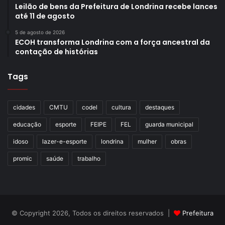
Inebria
Leilão de bens da Prefeitura de Londrina recebe lances
até 11 de agosto
Joao da esquina
Lupulus
5 de agosto de 2026
ECOH transforma Londrina com a força ancestral da
Maximo Villa
contação de histórias
Mercado Guanabara
O armazém Café
Tags
Pizza hut da Madre
R2
cidades
CMTU
codel
cultura
destaques
Sabor e ar
educação
esporte
FEIPE
FEL
guarda municipal
idoso
lazer-e-esporte
londrina
mulher
obras
promic
saúde
trabalho
Gostei
Etiquetas
codel
cultura
divulgação científica
festival pint of science
© Copyright 2026, Todos os direitos reservados |
Prefeitura