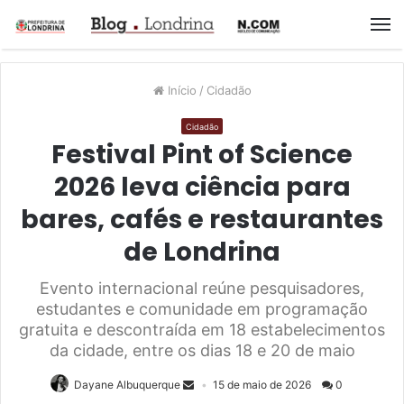
M
Início
/
Cidadão
Cidadão
Festival Pint of Science
2026 leva ciência para
bares, cafés e restaurantes
de Londrina
Evento internacional reúne pesquisadores,
estudantes e comunidade em programação
gratuita e descontraída em 18 estabelecimentos
da cidade, entre os dias 18 e 20 de maio
Dayane Albuquerque
15 de maio de 2026
0