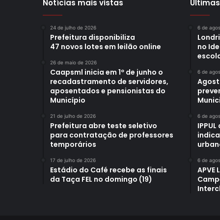
Notícias mais vistas
Últimas
24 de julho de 2026
6 de ago
Prefeitura disponibiliza
Londr
47 novos lotes em leilão online
no Id
escol
26 de maio de 2026
Caapsml inicia em 1º de junho o
6 de ago
recadastramento de servidores,
Agost
aposentados e pensionistas do
preve
Município
Munici
21 de julho de 2026
6 de ago
Prefeitura abre teste seletivo
IPPUL 
para contratação de professores
indic
temporários
urban
17 de julho de 2026
6 de ago
Estádio do Café recebe as finais
APVE 
da Taça FEL no domingo (19)
Campe
Interc