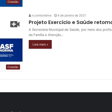
Cidadão
n.comlondrina
4 de janeiro de 2021
Projeto Exercício e Saúde retom
A Secretaria Municipal de Saúde, por meio dos profi
da Família e Atenção…
Leia mais »
Cidadão