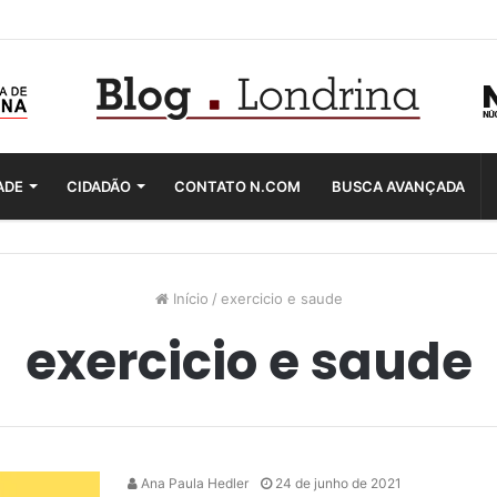
ADE
CIDADÃO
CONTATO N.COM
BUSCA AVANÇADA
Início
/
exercicio e saude
exercicio e saude
Ana Paula Hedler
24 de junho de 2021