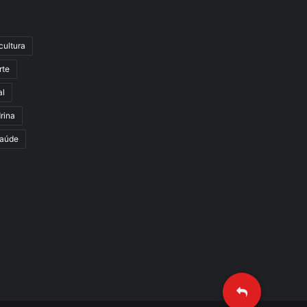
cultura
rte
al
rina
aúde