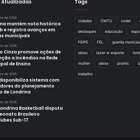
 Atualizadas
Tags
sto de 2026
cidades
CMTU
codel
ina mantém nota histórica
eb e registra avanços em
destaques
educação
espo
as municipais
FEIPE
FEL
guarda municip
sto de 2026
o Cinza promove ações de
idoso
lazer-e-esporte
lond
nção a incêndios na Rede
pal de Ensino
mulher
obras
promic
s
trabalho
sto de 2026
disponibiliza sistema com
adores do planejamento
o de Londrina
sto de 2026
Londrina Basketball disputa
onato Brasileiro
lubes Sub-17