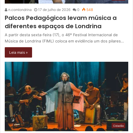
n.comlondrina
17 de julho de 2026
0
548
Palcos Pedagógicos levam música a
diferentes espaços de Londrina
A partir desta sexta-feira (17), o 46º Festival Internacional de
Música de Londrina (FIML) coloca em evidência um dos pilares…
Leia mais »
Cidadão