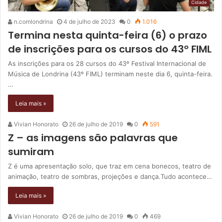
Cidade
n.comlondrina
4 de julho de 2023
0
1.016
Termina nesta quinta-feira (6) o prazo
de inscrições para os cursos do 43º FIML
As inscrições para os 28 cursos do 43º Festival Internacional de
Música de Londrina (43º FIML) terminam neste dia 6, quinta-feira.
…
Leia mais »
Vivian Honorato
26 de julho de 2019
0
591
Z – as imagens são palavras que
sumiram
Z é uma apresentação solo, que traz em cena bonecos, teatro de
animação, teatro de sombras, projeções e dança.Tudo acontece…
Leia mais »
Vivian Honorato
26 de julho de 2019
0
469