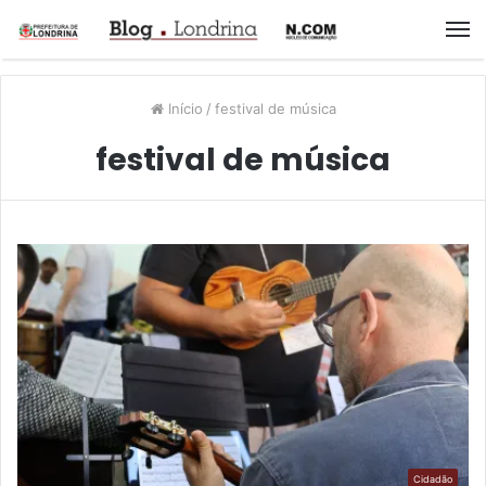
M
Início
/
festival de música
festival de música
Cidadão