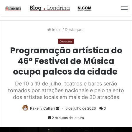
M
Início
/
Destaques
Destaques
Programação artística do
46º Festival de Música
ocupa palcos da cidade
De 10 a 19 de julho, teatros e bares serão
tomados por atrações nacionais e pelo talento
dos artistas locais em mais de 30 atrações
Rakelly Calliari
6 de julho de 2026
0
2 minutos de leitura