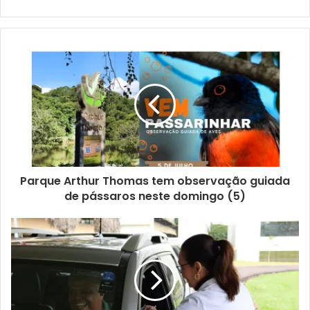
dia 14; o encontro entre a cantora Mônica Salmaso e o
pianista André Mehmari em homenagem à obra de Milton
Nascimento, no dia 15. No dia 18, a montagem “Gatos – O
Musical” leva a linguagem da Broadway ao palco do Ouro
Verde.
A montagem londrinense é assinada por José Silva,
Eduarda Nishikawa e Monique Kodama, e reúne alunos
da turma de Teatro Musical da Funcart em um processo
que envolve canto, dança e construção coletiva de
personagens. Os ingressos estão à venda pela
plataforma Sympla
.
Parque Arthur Thomas tem observação guiada
de pássaros neste domingo (5)
Programação terá concertos gratuitos
O programação prevista para o teatro Ouro Verde terá
ainda três concertos gratuitos. Com ingressos já
esgotados, a Orquestra Sinfônica do Paraná chega ao
festival com os clássicos
“A Flauta Mágica“, última ópera
de Mozart, e a Sinfonia nº 5 de Beethoven,
sob regência