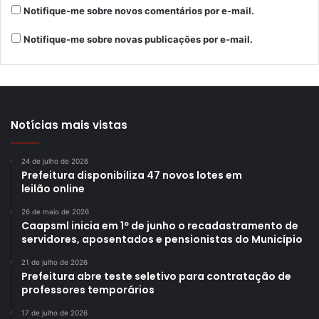
Notifique-me sobre novos comentários por e-mail.
A programação artística do 46º FIML também ultrapassa
os limites de Londrina. No dia 18 de julho, a Orquestra
Notifique-me sobre novas publicações por e-mail.
Jovem de Toledo (GTiYO), dos Estados Unidos, apresenta
um concerto gratuito em Sertanópolis, levando a proposta
de circulação cultural do festival para outro município da
região e reforçando sua vocação de difundir a música de
Notícias mais vistas
concerto para novos públicos.
24 de julho de 2026
Prefeitura disponibiliza 47 novos lotes em
leilão online
Gostei
1
26 de maio de 2026
Caapsml inicia em 1º de junho o recadastramento de
Etiquetas
46º FIML
festival de música
FIML
servidores, aposentados e pensionistas do Município
Programa Municipal de Incentivo à Cultura
promic
21 de julho de 2026
Secretaria de Cultura
Prefeitura abre teste seletivo para contratação de
professores temporários
17 de julho de 2026