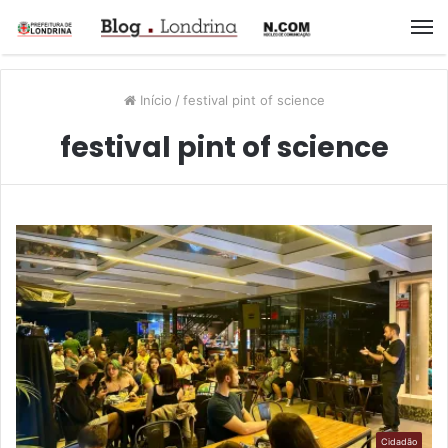
M
Início
/
festival pint of science
festival pint of science
Cidadão