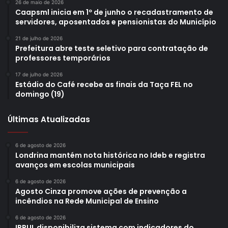
26 de maio de 2026
Caapsml inicia em 1º de junho o recadastramento de
servidores, aposentados e pensionistas do Município
21 de julho de 2026
Prefeitura abre teste seletivo para contratação de
professores temporários
17 de julho de 2026
Estádio do Café recebe as finais da Taça FEL no
domingo (19)
Últimas Atualizadas
6 de agosto de 2026
Londrina mantém nota histórica no Ideb e registra
avanços em escolas municipais
6 de agosto de 2026
Agosto Cinza promove ações de prevenção a
incêndios na Rede Municipal de Ensino
6 de agosto de 2026
IPPUL disponibiliza sistema com indicadores do