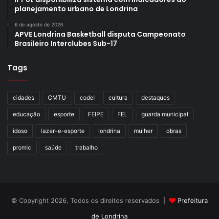
planejamento urbano de Londrina
6 de agosto de 2026
APVE Londrina Basketball disputa Campeonato
Brasileiro Interclubes Sub-17
Tags
cidades
CMTU
codel
cultura
destaques
educação
esporte
FEIPE
FEL
guarda municipal
idoso
lazer-e-esporte
londrina
mulher
obras
promic
saúde
trabalho
© Copyright 2026, Todos os direitos reservados |
Prefeitura
de Londrina