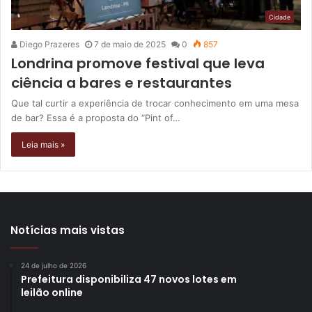
Cidade
Diego Prazeres
7 de maio de 2025
0
857
Londrina promove festival que leva
ciência a bares e restaurantes
Que tal curtir a experiência de trocar conhecimento em uma mesa
de bar? Essa é a proposta do “Pint of…
Leia mais »
Notícias mais vistas
24 de julho de 2026
Prefeitura disponibiliza 47 novos lotes em
leilão online