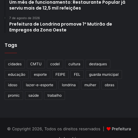
Um mês de funcionamento: Restaurante Popular já
serviu mais de 12,5 mil refeições
7 de agosto de 2026
Prefeitura de Londrina promove 1º Mutirão de
Empregos da Zona Oeste
Tags
cidades
CMTU
codel
cultura
destaques
educação
esporte
FEIPE
FEL
guarda municipal
idoso
lazer-e-esporte
londrina
mulher
obras
promic
saúde
trabalho
© Copyright 2026, Todos os direitos reservados |
Prefeitura