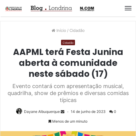
M
Início
/
Cidadão
Cidadão
AAPML terá Festa Junina
aberta à comunidade
neste sábado (17)
Evento contará com apresentação musical,
quadrilha, show de prêmios e diversas comidas
típicas
Dayane Albuquerque
14 de junho de 2023
0
Menos de um minuto