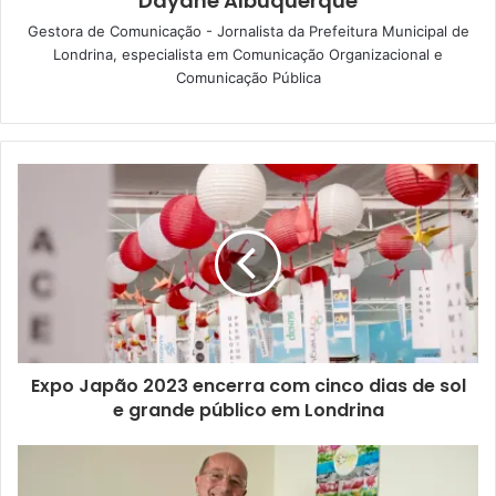
Dayane Albuquerque
país, que foi trazida para o Brasil por influência dos
Gestora de Comunicação - Jornalista da Prefeitura Municipal de
Londrina, especialista em Comunicação Organizacional e
portugueses, no século XVI.
Comunicação Pública
Texto: Dayane Albuquerque, com informações da
assessoria de imprensa da AAPML
Gostei
Etiquetas
AAPML
Associação dos Aposentados e Pensionistas
Eventos
festa junina
festividades
tradição
Expo Japão 2023 encerra com cinco dias de sol
e grande público em Londrina