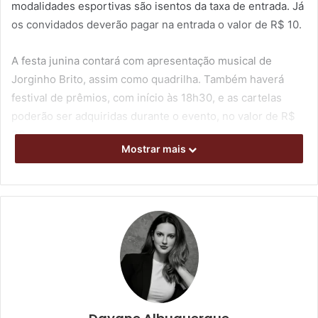
modalidades esportivas são isentos da taxa de entrada. Já
os convidados deverão pagar na entrada o valor de R$ 10.
A festa junina contará com apresentação musical de
Jorginho Brito, assim como quadrilha. Também haverá
festival de prêmios, com início às 18h30, e as cartelas
poderão ser adquiridas durante o evento, no valor de R$
30.
Mostrar mais
O público também poderá adquirir diversas comidas
típicas, como cachorro-quente, pastel, crepe, espetinho,
curau de milho, cocada, maçã do amor, coquinho,
espetinho de morango com chocolate, além de quentão e
muitas outras opções.
As festas juninas acontecem em todo o Brasil,
especialmente no Nordeste, durante os meses de junho e
julho. Trata-se de uma tradicional festividade popular no