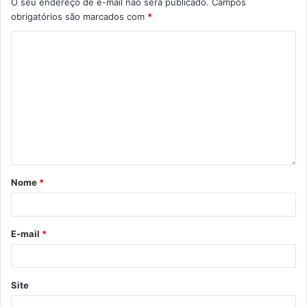
O seu endereço de e-mail não será publicado.
Campos
obrigatórios são marcados com
*
Nome
*
E-mail
*
Site