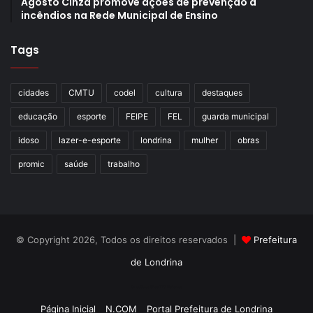
Agosto Cinza promove ações de prevenção a
incêndios na Rede Municipal de Ensino
Tags
cidades
CMTU
codel
cultura
destaques
educação
esporte
FEIPE
FEL
guarda municipal
idoso
lazer-e-esporte
londrina
mulher
obras
promic
saúde
trabalho
© Copyright 2026, Todos os direitos reservados |
Prefeitura
de Londrina
Criação de Sites TTG Sistemas
Página Inicial
N.COM
Portal Prefeitura de Londrina