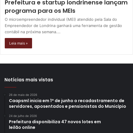
Prefeitura e startup londrinense lançam
programa para os MEIs
O microempreendedor individual (MEI) atendido pela Sala do
Empreendedor de Londrina ganhará uma ferramenta de gestão
contábil na próxima semana.…
Leia mais »
Notícias mais vistas
26 de maio de 2026
Caapsml inicia em 1º de junho o recadastramento de
servidores, aposentados e pensionistas do Município
24 de julho de 2026
Prefeitura disponibiliza 47 novos lotes em
leilão online