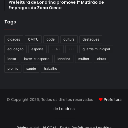
Prefeitura de Londrina promove 1º Mutirão de
Empregos da Zona Oeste
Tags
cidades
CMTU
codel
cultura
destaques
educação
esporte
FEIPE
FEL
guarda municipal
idoso
lazer-e-esporte
londrina
mulher
obras
promic
saúde
trabalho
© Copyright 2026, Todos os direitos reservados |
Prefeitura
de Londrina
Criação de Sites TTG Sistemas
Página Inicial
N.COM
Portal Prefeitura de Londrina