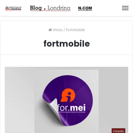
M
Início
/
fortmobile
fortmobile
Cidadão