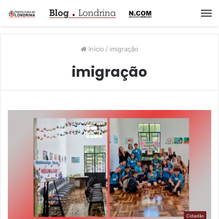
M
Início
/
imigração
imigração
Cidadão