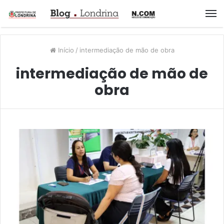
M
Início
/
intermediação de mão de obra
intermediação de mão de
obra