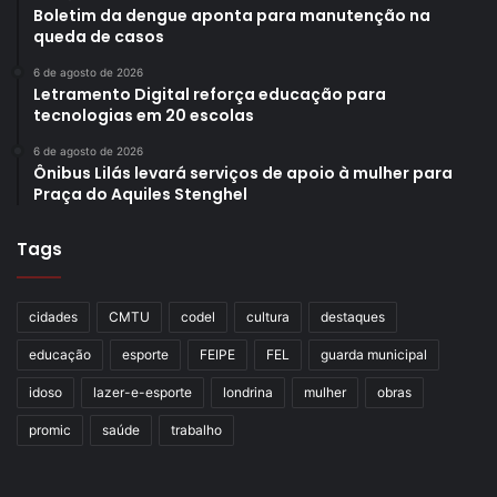
Boletim da dengue aponta para manutenção na
queda de casos
6 de agosto de 2026
Letramento Digital reforça educação para
tecnologias em 20 escolas
6 de agosto de 2026
Ônibus Lilás levará serviços de apoio à mulher para
Praça do Aquiles Stenghel
Tags
cidades
CMTU
codel
cultura
destaques
educação
esporte
FEIPE
FEL
guarda municipal
idoso
lazer-e-esporte
londrina
mulher
obras
promic
saúde
trabalho