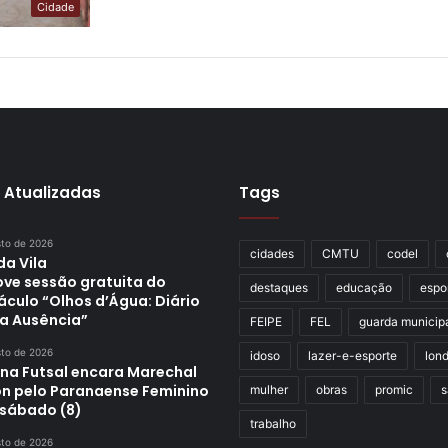
Cidade
 Atualizadas
Tags
sto de 2026
cidades
CMTU
codel
da Vila
ve sessão gratuita do
destaques
educação
espo
áculo “Olhos d’Água: Diário
a Ausência”
FEIPE
FEL
guarda municip
sto de 2026
idoso
lazer-e-esporte
lond
ina Futsal encara Marechal
n pelo Paranaense Feminino
mulher
obras
promic
s
 sábado (8)
trabalho
sto de 2026