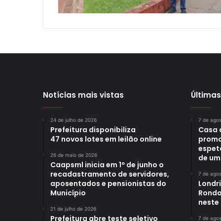
Notícias mais vistas
Últimas
24 de julho de 2026
7 de ago
Prefeitura disponibiliza
Casa 
47 novos lotes em leilão online
promo
espet
26 de maio de 2026
de um
Caapsml inicia em 1º de junho o
recadastramento de servidores,
7 de ago
aposentados e pensionistas do
Londr
Município
Rondo
neste
21 de julho de 2026
Prefeitura abre teste seletivo
7 de ago