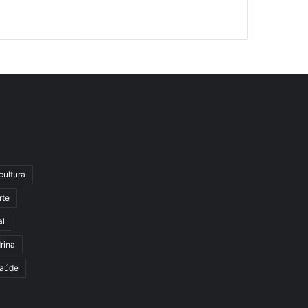
cultura
rte
al
rina
aúde