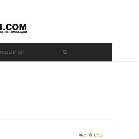
0
1.752