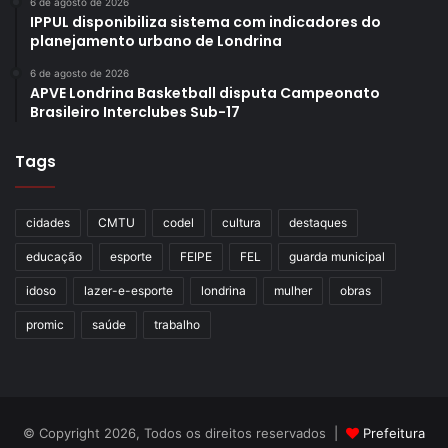
6 de agosto de 2026
IPPUL disponibiliza sistema com indicadores do
planejamento urbano de Londrina
6 de agosto de 2026
APVE Londrina Basketball disputa Campeonato
Brasileiro Interclubes Sub-17
Tags
cidades
CMTU
codel
cultura
destaques
educação
esporte
FEIPE
FEL
guarda municipal
idoso
lazer-e-esporte
londrina
mulher
obras
promic
saúde
trabalho
© Copyright 2026, Todos os direitos reservados |
Prefeitura