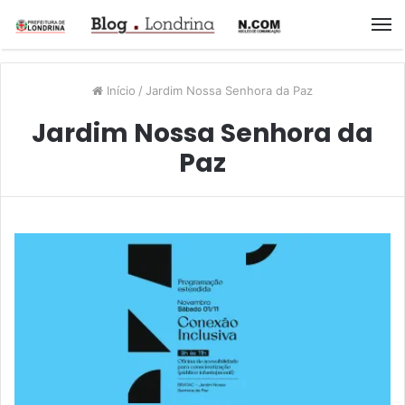
M
Início
/
Jardim Nossa Senhora da Paz
Jardim Nossa Senhora da
Paz