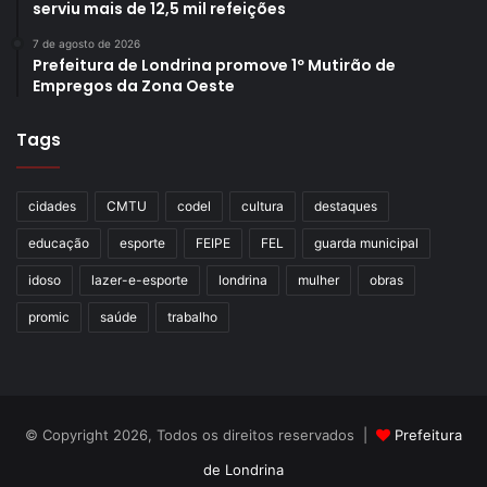
serviu mais de 12,5 mil refeições
7 de agosto de 2026
Prefeitura de Londrina promove 1º Mutirão de
Empregos da Zona Oeste
Tags
cidades
CMTU
codel
cultura
destaques
educação
esporte
FEIPE
FEL
guarda municipal
idoso
lazer-e-esporte
londrina
mulher
obras
promic
saúde
trabalho
© Copyright 2026, Todos os direitos reservados |
Prefeitura
de Londrina