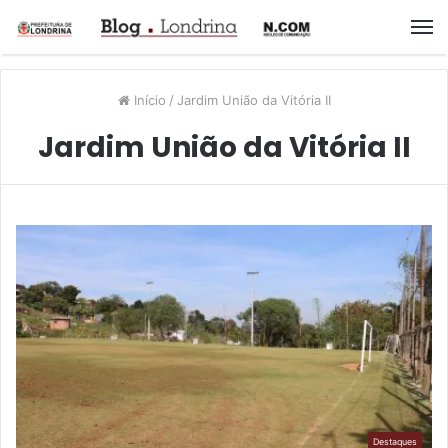
M
Início
/
Jardim União da Vitória II
Jardim União da Vitória II
Destaques