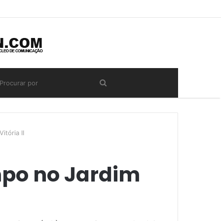
itória II
ampo no Jardim