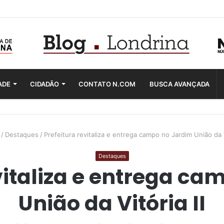
ADE
CIDADÃO
CONTATO N.COM
BUSCA AVANÇADA
/
Destaques
/
Prefeitura revitaliza e entrega campo no Jardim União da V
Destaques
vitaliza e entrega c
União da Vitória II