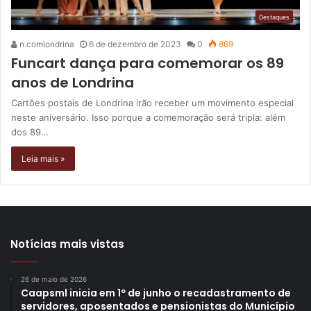
Destaques
n.comlondrina
6 de dezembro de 2023
0
869
Funcart dança para comemorar os 89
anos de Londrina
Cartões postais de Londrina irão receber um movimento especial
neste aniversário. Isso porque a comemoração será tripla: além
dos 89…
Leia mais »
Notícias mais vistas
26 de maio de 2026
Caapsml inicia em 1º de junho o recadastramento de
servidores, aposentados e pensionistas do Município