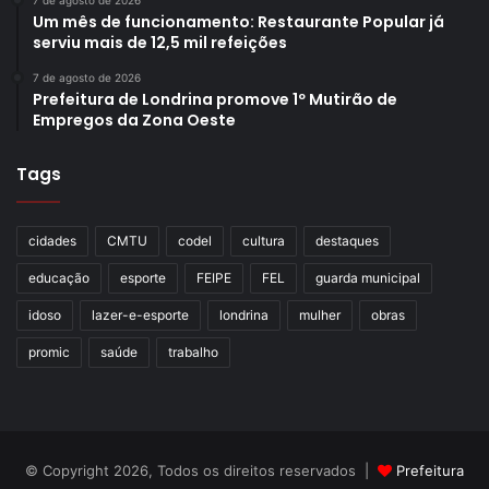
7 de agosto de 2026
Um mês de funcionamento: Restaurante Popular já
serviu mais de 12,5 mil refeições
7 de agosto de 2026
Prefeitura de Londrina promove 1º Mutirão de
Empregos da Zona Oeste
Tags
cidades
CMTU
codel
cultura
destaques
educação
esporte
FEIPE
FEL
guarda municipal
idoso
lazer-e-esporte
londrina
mulher
obras
promic
saúde
trabalho
© Copyright 2026, Todos os direitos reservados |
Prefeitura