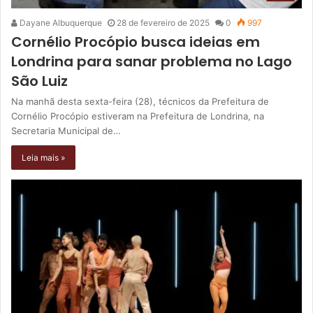
Dayane Albuquerque
28 de fevereiro de 2025
0
997
Cornélio Procópio busca ideias em
Londrina para sanar problema no Lago
São Luiz
Na manhã desta sexta-feira (28), técnicos da Prefeitura de
Cornélio Procópio estiveram na Prefeitura de Londrina, na
Secretaria Municipal de…
Leia mais »