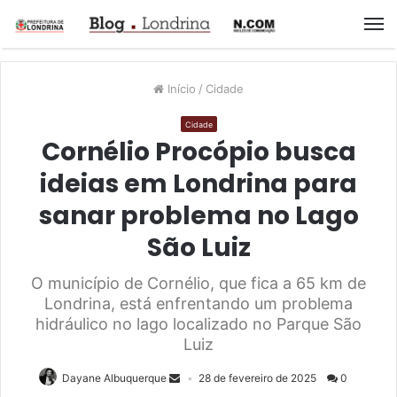
M
Início
/
Cidade
Cidade
Cornélio Procópio busca
ideias em Londrina para
sanar problema no Lago
São Luiz
O município de Cornélio, que fica a 65 km de
Londrina, está enfrentando um problema
hidráulico no lago localizado no Parque São
Luiz
Dayane Albuquerque
28 de fevereiro de 2025
0