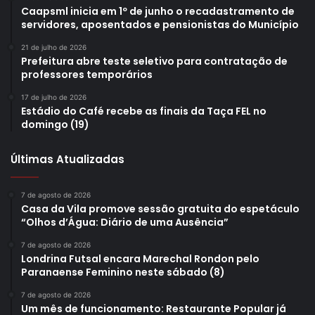
Caapsml inicia em 1º de junho o recadastramento de
servidores, aposentados e pensionistas do Município
21 de julho de 2026
Prefeitura abre teste seletivo para contratação de
professores temporários
17 de julho de 2026
Estádio do Café recebe as finais da Taça FEL no
domingo (19)
Últimas Atualizadas
7 de agosto de 2026
Casa da Vila promove sessão gratuita do espetáculo
“Olhos d’Água: Diário de uma Ausência”
7 de agosto de 2026
Londrina Futsal encara Marechal Rondon pelo
Paranaense Feminino neste sábado (8)
7 de agosto de 2026
Um mês de funcionamento: Restaurante Popular já