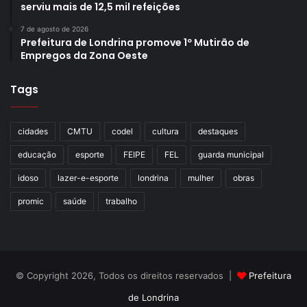
serviu mais de 12,5 mil refeições
7 de agosto de 2026
Prefeitura de Londrina promove 1º Mutirão de
Empregos da Zona Oeste
Tags
cidades
CMTU
codel
cultura
destaques
educação
esporte
FEIPE
FEL
guarda municipal
idoso
lazer-e-esporte
londrina
mulher
obras
promic
saúde
trabalho
© Copyright 2026, Todos os direitos reservados |
Prefeitura
de Londrina