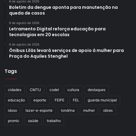
6 de agosto de 2026
Boletim da dengue aponta para manutenção na
queda de casos
6 de agosto de 2026
Letramento Digital reforça educação para
tecnologias em 20 escolas
6 de agosto de 2026
Ônibus Lilás levará serviços de apoio à mulher para
Praça do Aquiles Stenghel
Tags
cidades
CMTU
codel
cultura
destaques
educação
esporte
FEIPE
FEL
guarda municipal
idoso
lazer-e-esporte
londrina
mulher
obras
promic
saúde
trabalho