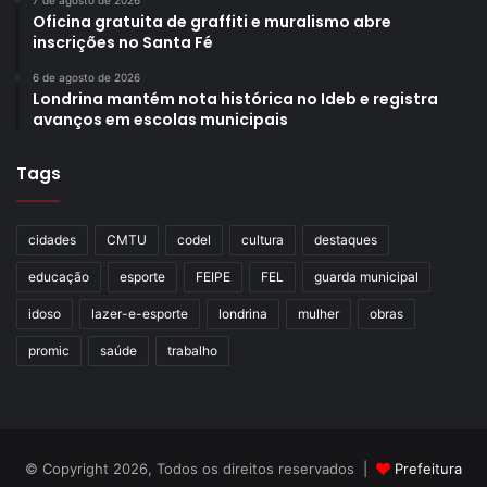
7 de agosto de 2026
Oficina gratuita de graffiti e muralismo abre
inscrições no Santa Fé
6 de agosto de 2026
Londrina mantém nota histórica no Ideb e registra
avanços em escolas municipais
Tags
cidades
CMTU
codel
cultura
destaques
educação
esporte
FEIPE
FEL
guarda municipal
idoso
lazer-e-esporte
londrina
mulher
obras
promic
saúde
trabalho
© Copyright 2026, Todos os direitos reservados |
Prefeitura