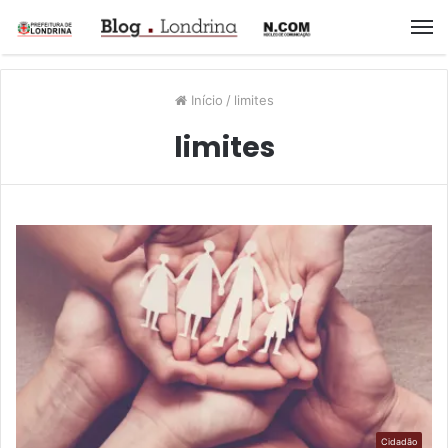
M
Início
/
limites
limites
Cidadão