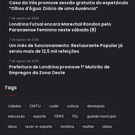
Casa da Vila promove sessão gratuita do espetáculo
“Olhos d’Água: Diário de uma Ausência”
7 de agosto de 2026
Londrina Futsal encara Marechal Rondon pelo
Paranaense Feminino neste sábado (8)
7 de agosto de 2026
Um mês de funcionamento: Restaurante Popular já
serviu mais de 12,5 mil refeições
7 de agosto de 2026
Prefeitura de Londrina promove 1º Mutirão de
Empregos da Zona Oeste
Tags
cidades
CMTU
codel
cultura
destaques
educação
esporte
FEIPE
FEL
guarda municipal
idoso
lazer-e-esporte
londrina
mulher
obras