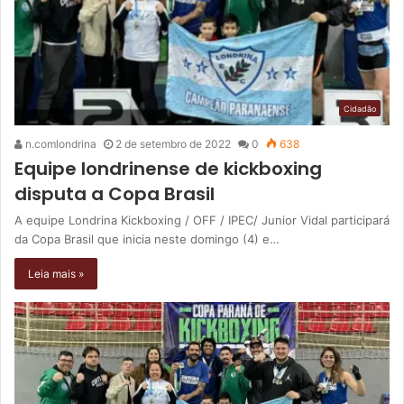
Cidadão
n.comlondrina
2 de setembro de 2022
0
638
Equipe londrinense de kickboxing
disputa a Copa Brasil
A equipe Londrina Kickboxing / OFF / IPEC/ Junior Vidal participará
da Copa Brasil que inicia neste domingo (4) e…
Leia mais »