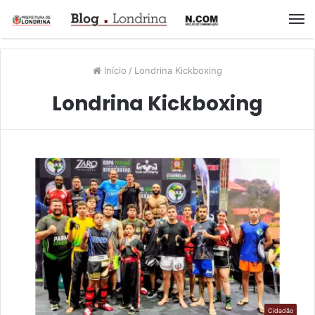
M
Início
/
Londrina Kickboxing
Londrina Kickboxing
Cidadão