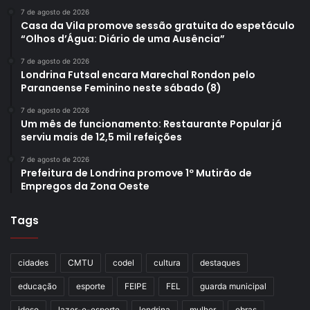
7 de agosto de 2026
Casa da Vila promove sessão gratuita do espetáculo
“Olhos d’Água: Diário de uma Ausência”
7 de agosto de 2026
Londrina Futsal encara Marechal Rondon pelo
Paranaense Feminino neste sábado (8)
7 de agosto de 2026
Um mês de funcionamento: Restaurante Popular já
serviu mais de 12,5 mil refeições
7 de agosto de 2026
Prefeitura de Londrina promove 1º Mutirão de
Empregos da Zona Oeste
Tags
cidades
CMTU
codel
cultura
destaques
educação
esporte
FEIPE
FEL
guarda municipal
idoso
lazer-e-esporte
londrina
mulher
obras