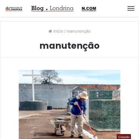
M
Início
/
manutenção
manutenção
Cidadão