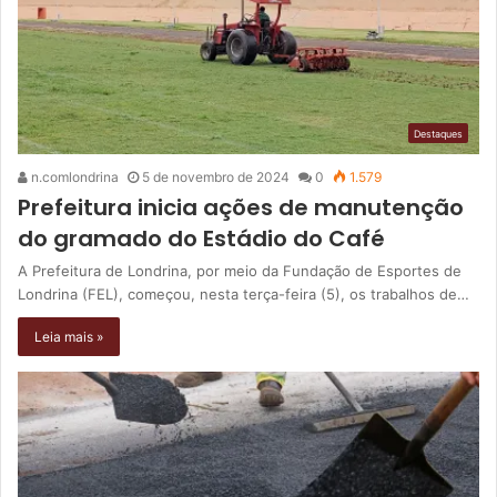
Destaques
n.comlondrina
5 de novembro de 2024
0
1.579
Prefeitura inicia ações de manutenção
do gramado do Estádio do Café
A Prefeitura de Londrina, por meio da Fundação de Esportes de
Londrina (FEL), começou, nesta terça-feira (5), os trabalhos de…
Leia mais »