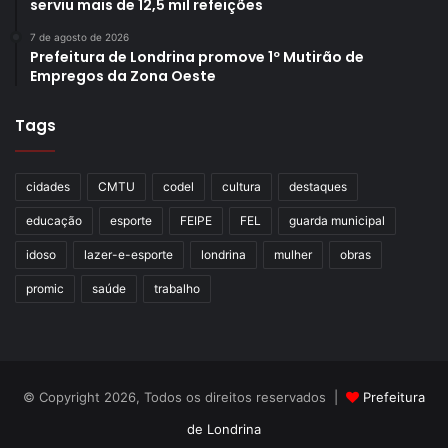
serviu mais de 12,5 mil refeições
7 de agosto de 2026
Prefeitura de Londrina promove 1º Mutirão de
Empregos da Zona Oeste
Tags
cidades
CMTU
codel
cultura
destaques
educação
esporte
FEIPE
FEL
guarda municipal
idoso
lazer-e-esporte
londrina
mulher
obras
promic
saúde
trabalho
© Copyright 2026, Todos os direitos reservados |
Prefeitura
de Londrina