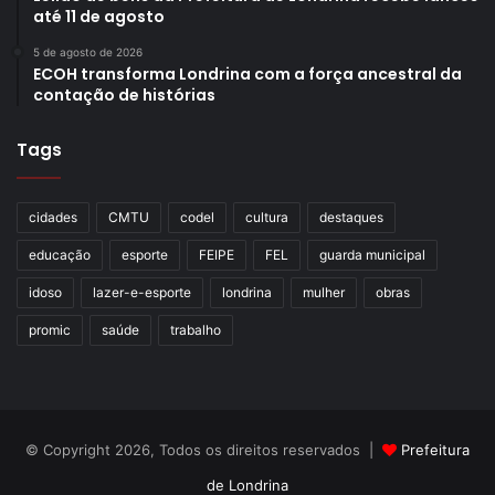
até 11 de agosto
5 de agosto de 2026
ECOH transforma Londrina com a força ancestral da
contação de histórias
Tags
cidades
CMTU
codel
cultura
destaques
educação
esporte
FEIPE
FEL
guarda municipal
idoso
lazer-e-esporte
londrina
mulher
obras
promic
saúde
trabalho
© Copyright 2026, Todos os direitos reservados |
Prefeitura
de Londrina