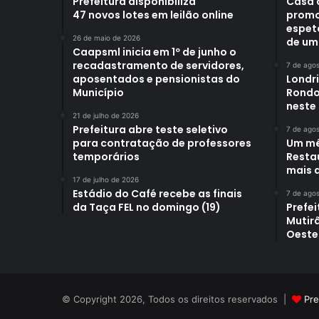
Prefeitura disponibiliza
Casa 
47 novos lotes em leilão online
promo
espet
26 de maio de 2026
de um
Caapsml inicia em 1º de junho o
recadastramento de servidores,
7 de ago
aposentados e pensionistas do
Londr
Município
Rondo
neste
21 de julho de 2026
Prefeitura abre teste seletivo
7 de ago
para contratação de professores
Um mê
temporários
Restau
mais d
17 de julho de 2026
Estádio do Café recebe as finais
7 de ago
da Taça FEL no domingo (19)
Prefei
Mutir
Oeste
© Copyright 2026, Todos os direitos reservados |
Pre