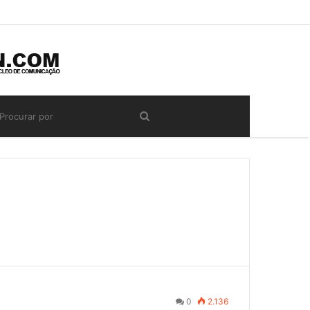
0
2.136