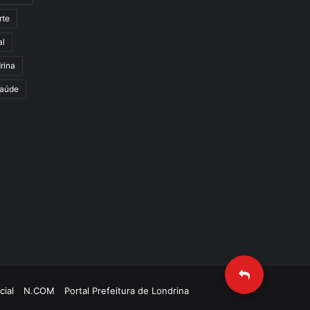
rte
al
rina
aúde
cial
N.COM
Portal Prefeitura de Londrina
Criação de Sites TTG Sistemas