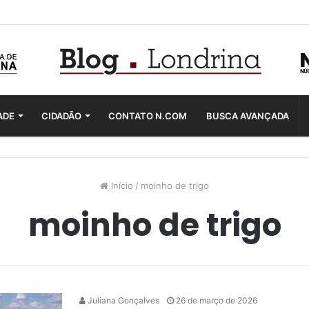
ADE
CIDADÃO
CONTATO N.COM
BUSCA AVANÇADA
Início
/
moinho de trigo
moinho de trigo
Juliana Gonçalves
26 de março de 2026