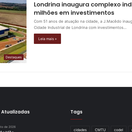
Londrina inaugura complexo ind
milhões em investimentos
Com 51 anos de atuação na cidade, a J.Macêdo inaug
Cidade Industrial de Londrina com investimentos…
Leia mais »
Destaques
 Atualizadas
Tags
sto de 2026
cidades
CMTU
codel