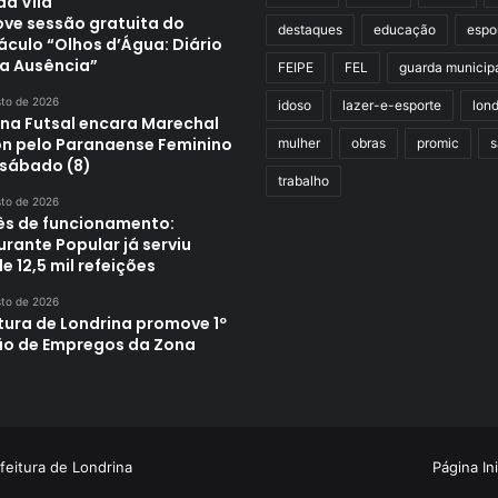
da Vila
ve sessão gratuita do
destaques
educação
espo
áculo “Olhos d’Água: Diário
a Ausência”
FEIPE
FEL
guarda municip
sto de 2026
idoso
lazer-e-esporte
lond
ina Futsal encara Marechal
n pelo Paranaense Feminino
mulher
obras
promic
s
 sábado (8)
trabalho
sto de 2026
s de funcionamento:
rante Popular já serviu
e 12,5 mil refeições
sto de 2026
tura de Londrina promove 1º
ão de Empregos da Zona
feitura de Londrina
Página Ini