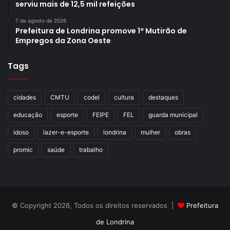
serviu mais de 12,5 mil refeições
7 de agosto de 2026
Prefeitura de Londrina promove 1º Mutirão de
Empregos da Zona Oeste
Tags
cidades
CMTU
codel
cultura
destaques
educação
esporte
FEIPE
FEL
guarda municipal
idoso
lazer-e-esporte
londrina
mulher
obras
promic
saúde
trabalho
© Copyright 2026, Todos os direitos reservados |
Prefeitura
de Londrina