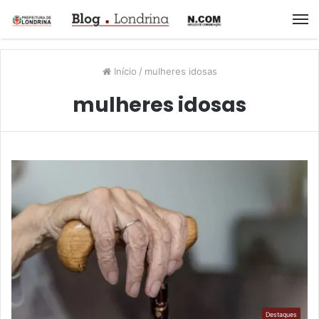
M
Início
/
mulheres idosas
mulheres idosas
Destaques