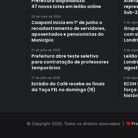
Prefeitura disponibiliza
Atleta
47 novos lotes em leilão online
repre
Sub-2
26 de maio de 2026
Caapsml inicia em 1º de junho o
5 de ago
recadastramento de servidores,
Grupo
aposentados e pensionistas do
com s
Município
Londr
21 de julho de 2026
5 de ago
Prefeitura abre teste seletivo
Leilão
para contratação de professores
Londri
temporários
agost
17 de julho de 2026
5 de ago
Estádio do Café recebe as finais
ECOH 
da Taça FEL no domingo (19)
força
histór
© Copyright 2026, Todos os direitos reservados |
Pre