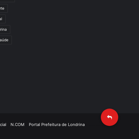
rte
al
rina
aúde
cial
N.COM
Portal Prefeitura de Londrina
Criação de Sites TTG Sistemas