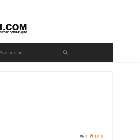
0
1.918