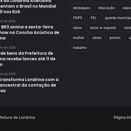
s do Londrina Atletismo
sentam o Brasil no Mundial
destaques
educação
espo
0 nos EUA
FEIPE
FEL
guarda municip
sto de 2026
 BR3 anima a sexta-feira
idoso
lazer-e-esporte
lond
how na Concha Acústica de
ina
mulher
obras
promic
s
trabalho
sto de 2026
 de bens da Prefeitura de
na recebe lances até 11 de
o
sto de 2026
transforma Londrina com a
 ancestral da contação de
ias
feitura de Londrina
Página Ini
Criação de Sites