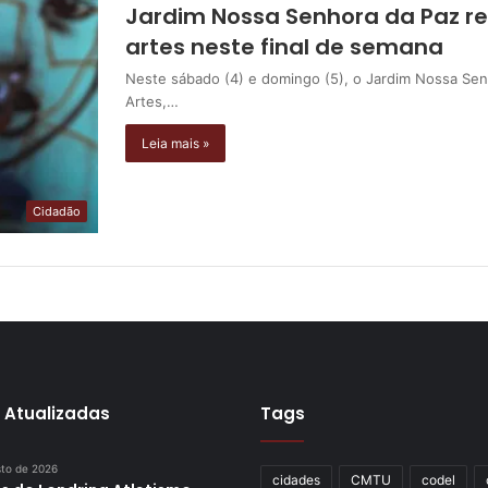
Jardim Nossa Senhora da Paz r
artes neste final de semana
Neste sábado (4) e domingo (5), o Jardim Nossa Sen
Artes,…
Leia mais »
Cidadão
 Atualizadas
Tags
sto de 2026
cidades
CMTU
codel