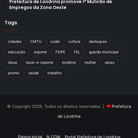
Prefeitura de Londrina promove 1º Mutirão de
Empregos da Zona Oeste
Tags
cidades
CMTU
codel
cultura
destaques
educação
esporte
FEIPE
FEL
guarda municipal
idoso
lazer-e-esporte
londrina
mulher
obras
promic
saúde
trabalho
© Copyright 2026, Todos os direitos reservados |
Prefeitura
de Londrina
Criação de Sites TTG Sistemas
Página Inicial
N.COM
Portal Prefeitura de Londrina