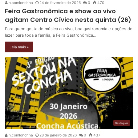
n.comlondrina
24 de fevereiro de 2026
0
470
Feira Gastronômica e show ao vivo
agitam Centro Cívico nesta quinta (26)
Para quem gosta de música ao vivo, boa gastronomia e opções de
lazer para toda a família, a Feira Gastronômica…
Leia mais »
Destaques
n.comlondrina
28 de janeiro de 2026
0
437