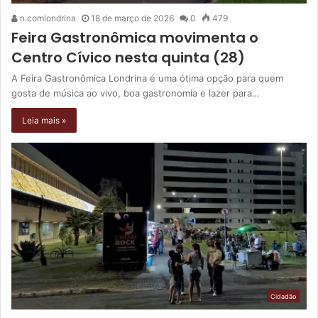
n.comlondrina
18 de março de 2026
0
479
Feira Gastronômica movimenta o
Centro Cívico nesta quinta (28)
A Feira Gastronômica Londrina é uma ótima opção para quem
gosta de música ao vivo, boa gastronomia e lazer para…
Leia mais »
Cidadão