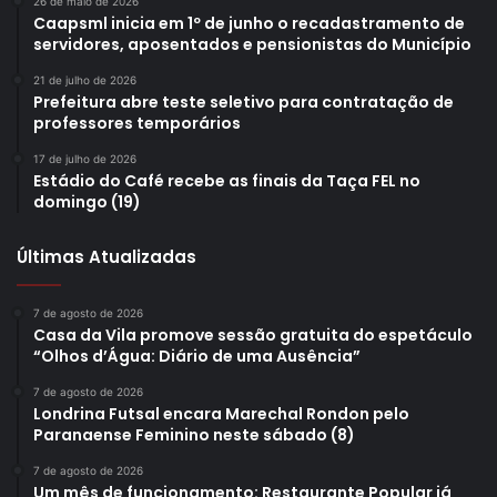
26 de maio de 2026
Caapsml inicia em 1º de junho o recadastramento de
servidores, aposentados e pensionistas do Município
21 de julho de 2026
Prefeitura abre teste seletivo para contratação de
professores temporários
17 de julho de 2026
Estádio do Café recebe as finais da Taça FEL no
domingo (19)
Últimas Atualizadas
7 de agosto de 2026
Casa da Vila promove sessão gratuita do espetáculo
“Olhos d’Água: Diário de uma Ausência”
7 de agosto de 2026
Londrina Futsal encara Marechal Rondon pelo
Paranaense Feminino neste sábado (8)
7 de agosto de 2026
Um mês de funcionamento: Restaurante Popular já