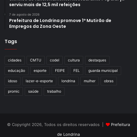
serviu mais de 12,5 mil refeições
7 de agosto de 2026
Prefeitura de Londrina promove 1º Mutirão de
Empregos da Zona Oeste
Tags
cidades
CMTU
codel
cultura
destaques
educação
esporte
FEIPE
FEL
guarda municipal
idoso
lazer-e-esporte
londrina
mulher
obras
promic
saúde
trabalho
© Copyright 2026, Todos os direitos reservados |
Prefeitura
de Londrina