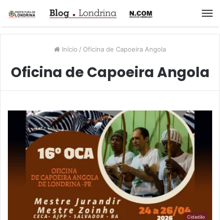
M
Início
/
Oficina de Capoeira Angola
Oficina de Capoeira Angola
Cidadão