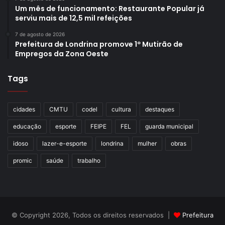
Um mês de funcionamento: Restaurante Popular já
serviu mais de 12,5 mil refeições
7 de agosto de 2026
Prefeitura de Londrina promove 1º Mutirão de
Empregos da Zona Oeste
Tags
cidades
CMTU
codel
cultura
destaques
educação
esporte
FEIPE
FEL
guarda municipal
idoso
lazer-e-esporte
londrina
mulher
obras
promic
saúde
trabalho
© Copyright 2026, Todos os direitos reservados |
Prefeitura