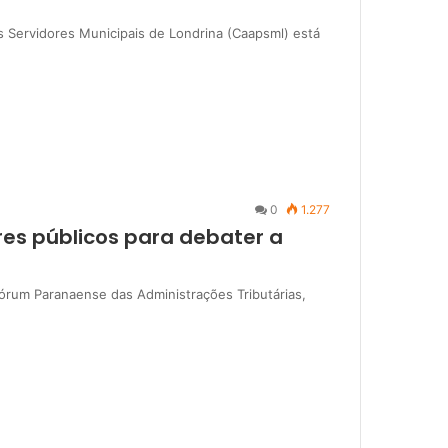
s Servidores Municipais de Londrina (Caapsml) está
0
1.277
es públicos para debater a
 Fórum Paranaense das Administrações Tributárias,