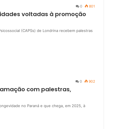
0
801
vidades voltadas à promoção
Psicossocial (CAPSs) de Londrina recebem palestras
0
902
gramação com palestras,
 longevidade no Paraná e que chega, em 2025, à