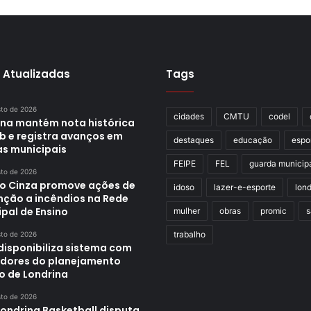
 Atualizadas
Tags
sto de 2026
cidades
CMTU
codel
ina mantém nota histórica
eb e registra avanços em
destaques
educação
espo
as municipais
FEIPE
FEL
guarda municip
sto de 2026
o Cinza promove ações de
idoso
lazer-e-esporte
lond
nção a incêndios na Rede
pal de Ensino
mulher
obras
promic
s
trabalho
sto de 2026
disponibiliza sistema com
adores do planejamento
o de Londrina
sto de 2026
Londrina Basketball disputa