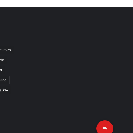
cultura
rte
al
rina
aúde