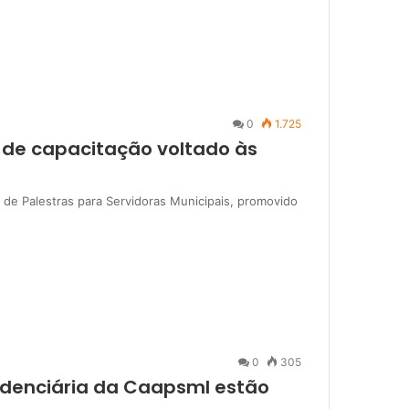
0
1.725
o de capacitação voltado às
o de Palestras para Servidoras Municipais, promovido
0
305
idenciária da Caapsml estão