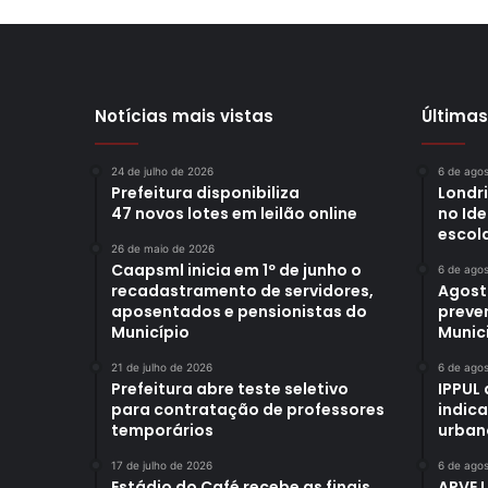
Notícias mais vistas
Últimas
24 de julho de 2026
6 de ago
Prefeitura disponibiliza
Londr
47 novos lotes em leilão online
no Id
escol
26 de maio de 2026
Caapsml inicia em 1º de junho o
6 de ago
recadastramento de servidores,
Agost
aposentados e pensionistas do
preve
Município
Munici
21 de julho de 2026
6 de ago
Prefeitura abre teste seletivo
IPPUL 
para contratação de professores
indic
temporários
urban
17 de julho de 2026
6 de ago
Estádio do Café recebe as finais
APVE 