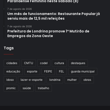
Paranaense Feminino neste sábado (8)
7 de agosto de 2026
Um mês de funcionamento: Restaurante Popular já
serviu mais de 12,5 mil refeições
7 de agosto de 2026
Prefeitura de Londrina promove 1º Mutirão de
Empregos da Zona Oeste
Tags
cidades
CMTU
codel
cultura
destaques
educação
esporte
FEIPE
FEL
guarda municipal
idoso
lazer-e-esporte
londrina
mulher
obras
promic
saúde
trabalho