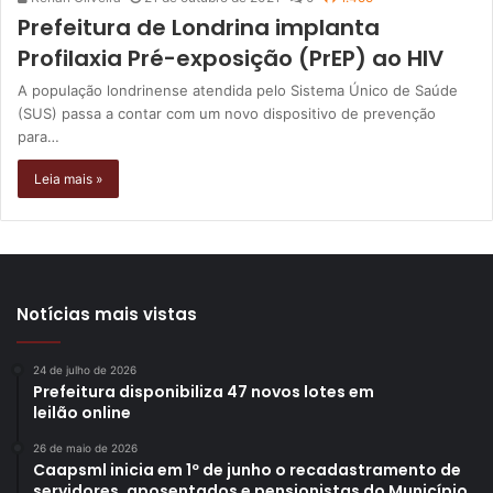
Prefeitura de Londrina implanta
Profilaxia Pré-exposição (PrEP) ao HIV
A população londrinense atendida pelo Sistema Único de Saúde
(SUS) passa a contar com um novo dispositivo de prevenção
para…
Leia mais »
Notícias mais vistas
24 de julho de 2026
Prefeitura disponibiliza 47 novos lotes em
leilão online
26 de maio de 2026
Caapsml inicia em 1º de junho o recadastramento de
servidores, aposentados e pensionistas do Município