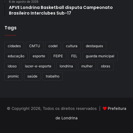
6 de agosto de 2026
APVE Londrina Basketball disputa Campeonato
Brasileiro Interclubes Sub-17
Tags
cidades
CMTU
codel
cultura
destaques
educação
esporte
FEIPE
FEL
guarda municipal
idoso
lazer-e-esporte
londrina
mulher
obras
promic
saúde
trabalho
© Copyright 2026, Todos os direitos reservados |
Prefeitura
de Londrina
Criação de Sites TTG Sistemas