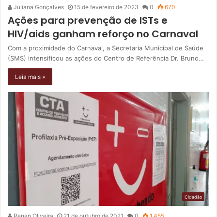
Juliana Gonçalves
15 de fevereiro de 2023
0
670
Ações para prevenção de ISTs e
HIV/aids ganham reforço no Carnaval
Com a proximidade do Carnaval, a Secretaria Municipal de Saúde
(SMS) intensificou as ações do Centro de Referência Dr. Bruno…
Leia mais »
Cidadão
Renan Oliveira
21 de outubro de 2021
0
1.455