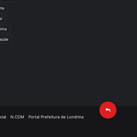
rte
al
rina
aúde
cial
N.COM
Portal Prefeitura de Londrina
Criação de Sites TTG Sistemas