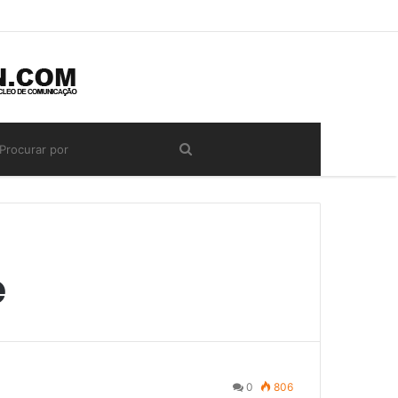
e
0
806