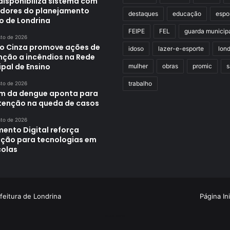
disponibiliza sistema com
adores do planejamento
destaques
educação
espo
o de Londrina
FEIPE
FEL
guarda municip
sto de 2026
o Cinza promove ações de
idoso
lazer-e-esporte
lond
nção a incêndios na Rede
pal de Ensino
mulher
obras
promic
s
trabalho
sto de 2026
im da dengue aponta para
enção na queda de casos
sto de 2026
mento Digital reforça
ção para tecnologias em
colas
feitura de Londrina
Página Ini
Criação de Sites