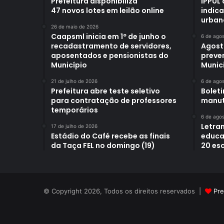
Prefeitura disponibiliza
IPPUL 
47 novos lotes em leilão online
indic
urban
26 de maio de 2026
Caapsml inicia em 1º de junho o
6 de ago
recadastramento de servidores,
Agost
aposentados e pensionistas do
preve
Município
Munici
21 de julho de 2026
6 de ago
Prefeitura abre teste seletivo
Bolet
para contratação de professores
manut
temporários
6 de ago
Letra
17 de julho de 2026
Estádio do Café recebe as finais
educa
da Taça FEL no domingo (19)
20 es
© Copyright 2026, Todos os direitos reservados |
Pre