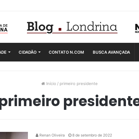
ADE
CIDADÃO
CONTATO N.COM
BUSCA AVANÇADA
Início
/
primeiro presidente
primeiro president
Renan Oliveira
8 de setembro de 2022