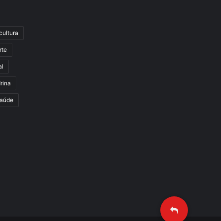
cultura
rte
al
rina
aúde