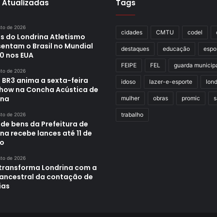
 Atualizadas
Tags
sto de 2026
cidades
CMTU
codel
s do Londrina Atletismo
sentam o Brasil no Mundial
destaques
educação
espo
0 nos EUA
FEIPE
FEL
guarda municip
sto de 2026
 BR3 anima a sexta-feira
idoso
lazer-e-esporte
lond
how na Concha Acústica de
ina
mulher
obras
promic
s
trabalho
sto de 2026
 de bens da Prefeitura de
na recebe lances até 11 de
o
sto de 2026
transforma Londrina com a
 ancestral da contação de
ias