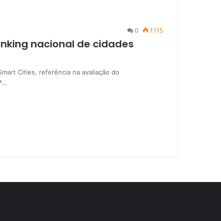
0
1.115
anking nacional de cidades
art Cities, referência na avaliação do
4ª…