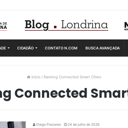
ADE
CIDADÃO
CONTATO N.COM
BUSCA AVANÇADA
Início
/
Ranking Connected Smart Cities
g Connected Smart
Diego Prazeres
24 de julho de 2026