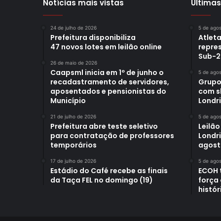
Notícias mais vistas
Últimas
24 de julho de 2026
5 de ago
Prefeitura disponibiliza
Atleta
47 novos lotes em leilão online
repre
Sub-2
26 de maio de 2026
Caapsml inicia em 1º de junho o
5 de ago
recadastramento de servidores,
Grupo
aposentados e pensionistas do
com s
Município
Londr
21 de julho de 2026
5 de ago
Prefeitura abre teste seletivo
Leilão
para contratação de professores
Londri
temporários
agost
17 de julho de 2026
5 de ago
Estádio do Café recebe as finais
ECOH 
da Taça FEL no domingo (19)
força
histór