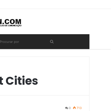
 Cities
0
713