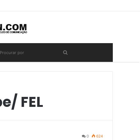
e/ FEL
0
624