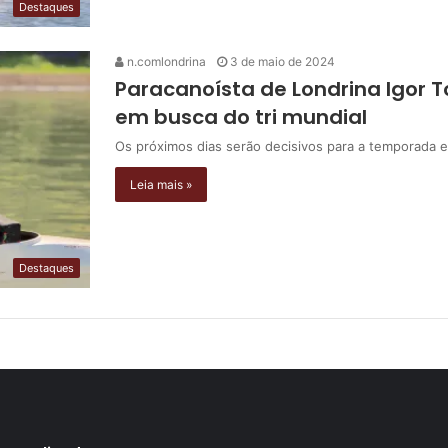
Destaques
n.comlondrina
3 de maio de 2024
Paracanoísta de Londrina Igor T
em busca do tri mundial
Os próximos dias serão decisivos para a temporada e pa
Leia mais »
Destaques