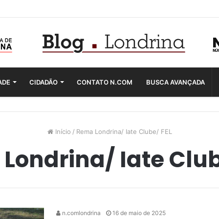
ADE
CIDADÃO
CONTATO N.COM
BUSCA AVANÇADA
Início
/
Rema Londrina/ Iate Clube/ FEL
Londrina/ Iate Club
n.comlondrina
16 de maio de 2025