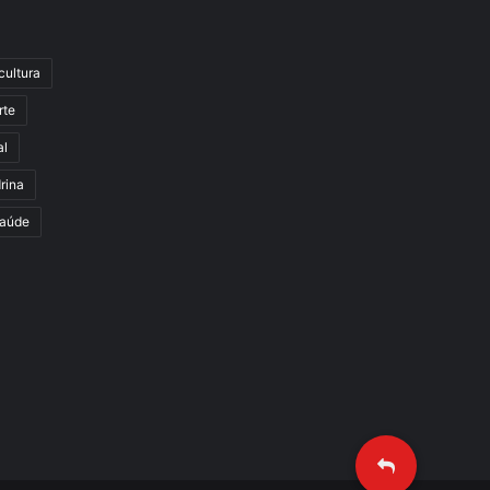
cultura
rte
al
rina
aúde