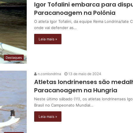
Igor Tofalini embarca para dis
Paracanoagem na Polônia
O atleta Igor Tofalini, da equipe Rema Londrina/Iate 
onde vai defender as…
Leia mais »
Destaques
n.comlondrina
13 de maio de 2024
Atletas londrinenses são medal
Paracanoagem na Hungria
Neste último sábado (11), os atletas londrinenses Igo
Brasil no Campeonato Mundial…
Leia mais »