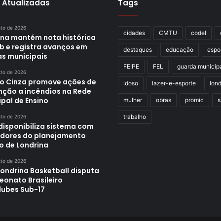
 Atualizadas
Tags
sto de 2026
cidades
CMTU
codel
ina mantém nota histórica
eb e registra avanços em
destaques
educação
espo
as municipais
FEIPE
FEL
guarda municip
sto de 2026
o Cinza promove ações de
idoso
lazer-e-esporte
lond
nção a incêndios na Rede
pal de Ensino
mulher
obras
promic
s
trabalho
sto de 2026
disponibiliza sistema com
adores do planejamento
o de Londrina
sto de 2026
Londrina Basketball disputa
onato Brasileiro
lubes Sub-17