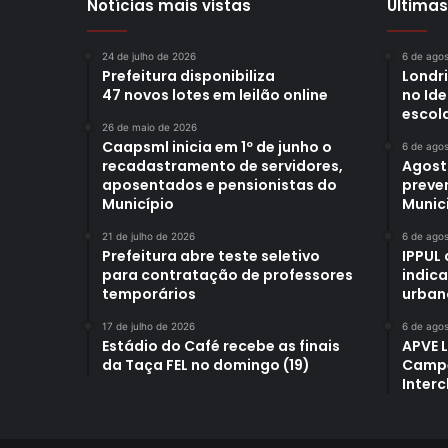
Notícias mais vistas
Últimas
24 de julho de 2026
6 de ago
Prefeitura disponibiliza
Londr
47 novos lotes em leilão online
no Id
escol
26 de maio de 2026
Caapsml inicia em 1º de junho o
6 de ago
recadastramento de servidores,
Agost
aposentados e pensionistas do
preve
Município
Munici
21 de julho de 2026
6 de ago
Prefeitura abre teste seletivo
IPPUL 
para contratação de professores
indic
temporários
urban
17 de julho de 2026
6 de ago
Estádio do Café recebe as finais
APVE 
da Taça FEL no domingo (19)
Campe
Interc