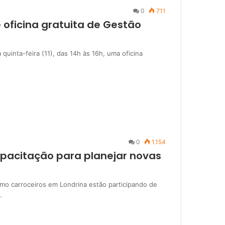
0
711
oficina gratuita de Gestão
uinta-feira (11), das 14h às 16h, uma oficina
0
1.154
apacitação para planejar novas
o carroceiros em Londrina estão participando de
…