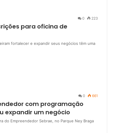
0
223
rições para oficina de
iram fortalecer e expandir seus negócios têm uma
0
661
reendedor com programação
ou expandir um negócio
Feira do Empreendedor Sebrae, no Parque Ney Braga