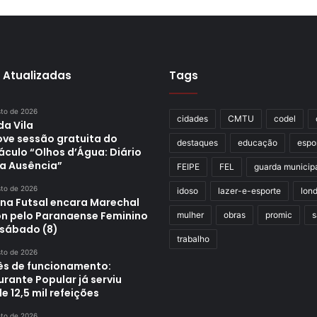
 Atualizadas
Tags
sto de 2026
cidades
CMTU
codel
da Vila
ve sessão gratuita do
destaques
educação
espo
áculo “Olhos d’Água: Diário
a Ausência”
FEIPE
FEL
guarda municip
sto de 2026
idoso
lazer-e-esporte
lond
ina Futsal encara Marechal
n pelo Paranaense Feminino
mulher
obras
promic
s
 sábado (8)
trabalho
sto de 2026
s de funcionamento:
rante Popular já serviu
e 12,5 mil refeições
sto de 2026