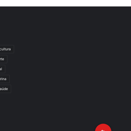
cultura
rte
al
rina
aúde