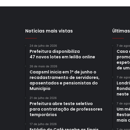
Notícias mais vistas
Últimas
24 de julho de 2026
7 de ago
Prefeitura disponibiliza
Casa 
47 novos lotes em leilão online
promo
espet
26 de maio de 2026
de um
Caapsml inicia em 1º de junho o
recadastramento de servidores,
7 de ago
aposentados e pensionistas do
Londr
Município
Rondo
neste
21 de julho de 2026
Prefeitura abre teste seletivo
7 de ago
para contratação de professores
Um mê
temporários
Restau
mais d
17 de julho de 2026
Estádio do Café recebe as finais
7 de ago