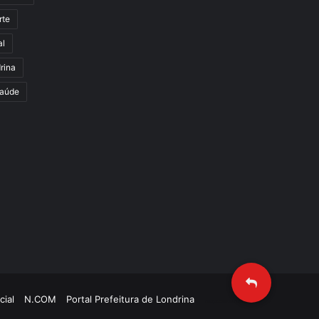
rte
al
rina
aúde
cial
N.COM
Portal Prefeitura de Londrina
Criação de Sites TTG Sistemas