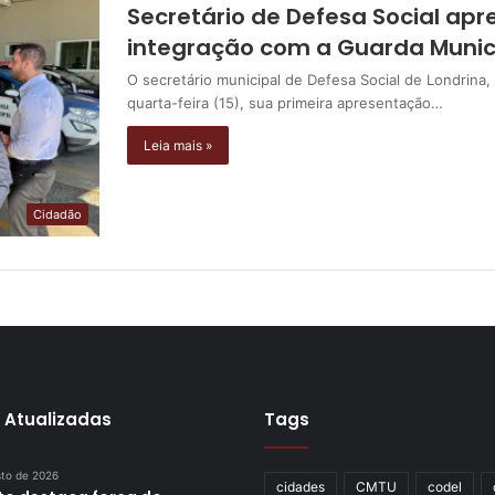
Secretário de Defesa Social apre
integração com a Guarda Munic
O secretário municipal de Defesa Social de Londrina
quarta-feira (15), sua primeira apresentação…
Leia mais »
Cidadão
 Atualizadas
Tags
sto de 2026
cidades
CMTU
codel