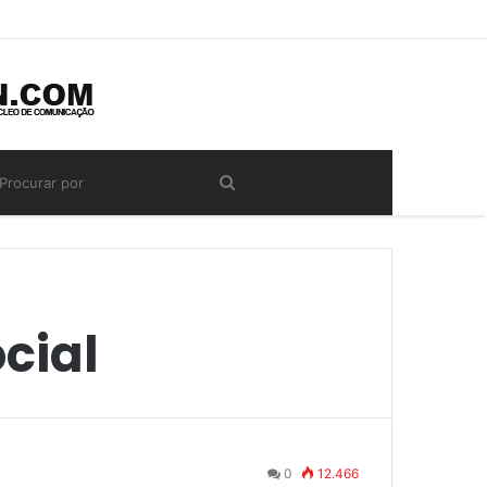
cial
0
12.466