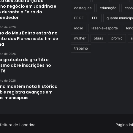
ito destaca força do
no negócio em Londrina e
destaques
educação
espo
 durante a Feira do
endedor
FEIPE
FEL
guarda municip
sto de 2026
idoso
lazer-e-esporte
lond
ho do Meu Bairro estará no
to das Flores neste fim de
mulher
obras
promic
s
na
trabalho
sto de 2026
a gratuita de graffiti e
ismo abre inscrições no
 Fé
sto de 2026
ina mantém nota histórica
eb e registra avanços em
as municipais
feitura de Londrina
Página Ini