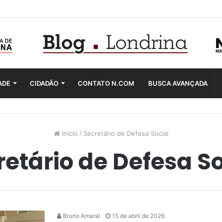
ADE
CIDADÃO
CONTATO N.COM
BUSCA AVANÇADA
Início
/
Secretário de Defesa Social
retário de Defesa So
Bruno Amaral
15 de abril de 2026