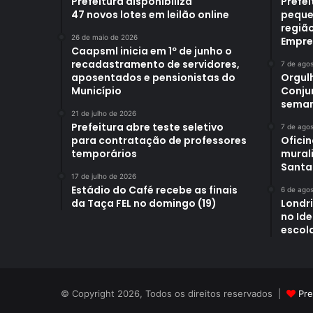
Prefeitura disponibiliza
Prefe
47 novos lotes em leilão online
peque
região
26 de maio de 2026
Empre
Caapsml inicia em 1º de junho o
recadastramento de servidores,
7 de ago
aposentados e pensionistas do
Orgul
Município
Conjun
sema
21 de julho de 2026
Prefeitura abre teste seletivo
7 de ago
para contratação de professores
Oficin
temporários
mural
Santa
17 de julho de 2026
Estádio do Café recebe as finais
6 de ago
da Taça FEL no domingo (19)
Londr
no Id
escol
© Copyright 2026, Todos os direitos reservados |
Pre