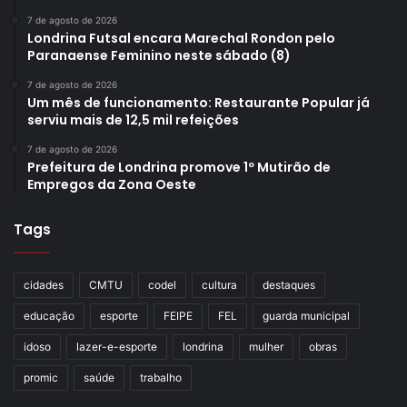
7 de agosto de 2026
Londrina Futsal encara Marechal Rondon pelo
Paranaense Feminino neste sábado (8)
7 de agosto de 2026
Um mês de funcionamento: Restaurante Popular já
serviu mais de 12,5 mil refeições
7 de agosto de 2026
Prefeitura de Londrina promove 1º Mutirão de
Empregos da Zona Oeste
Tags
cidades
CMTU
codel
cultura
destaques
educação
esporte
FEIPE
FEL
guarda municipal
idoso
lazer-e-esporte
londrina
mulher
obras
promic
saúde
trabalho