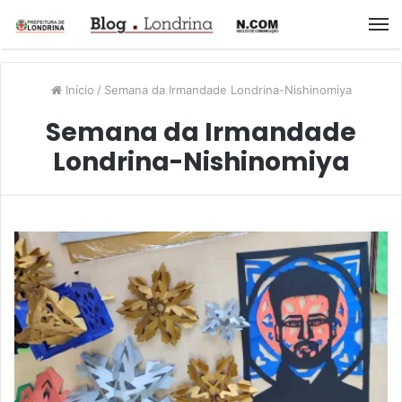
M
Início
/
Semana da Irmandade Londrina-Nishinomiya
Semana da Irmandade
Londrina-Nishinomiya