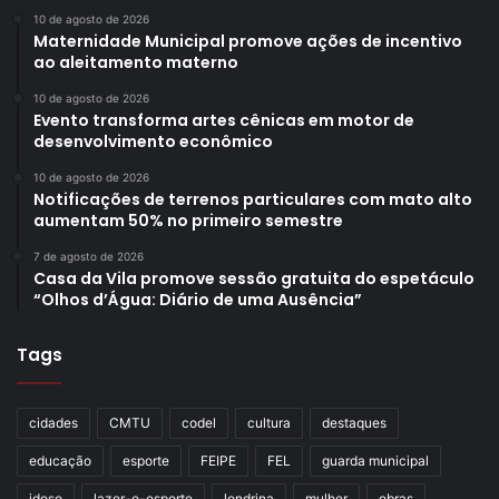
10 de agosto de 2026
Maternidade Municipal promove ações de incentivo
ao aleitamento materno
10 de agosto de 2026
Evento transforma artes cênicas em motor de
desenvolvimento econômico
10 de agosto de 2026
Notificações de terrenos particulares com mato alto
aumentam 50% no primeiro semestre
7 de agosto de 2026
Casa da Vila promove sessão gratuita do espetáculo
“Olhos d’Água: Diário de uma Ausência”
Tags
cidades
CMTU
codel
cultura
destaques
educação
esporte
FEIPE
FEL
guarda municipal
idoso
lazer-e-esporte
londrina
mulher
obras