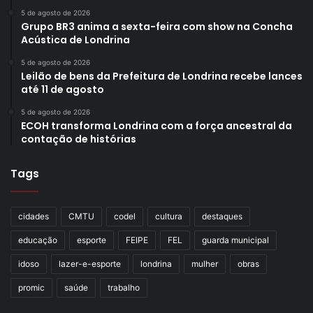
5 de agosto de 2026
Grupo BR3 anima a sexta-feira com show na Concha
Acústica de Londrina
5 de agosto de 2026
Leilão de bens da Prefeitura de Londrina recebe lances
até 11 de agosto
5 de agosto de 2026
ECOH transforma Londrina com a força ancestral da
contação de histórias
Tags
cidades
CMTU
codel
cultura
destaques
educação
esporte
FEIPE
FEL
guarda municipal
idoso
lazer-e-esporte
londrina
mulher
obras
promic
saúde
trabalho