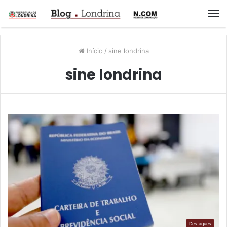
M
Início
/
sine londrina
sine londrina
Destaques