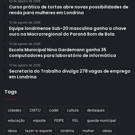
10 de agosto de 2026
Curso prático de tortas abre novas possibilidades de
renda para mulheres em Londrina
10 de agosto de 2026
Equipe londrinense Sub-20 masculina ganha a chave
ouro na Macrorregional do Paraná Bom de Bola
10 de agosto de 2026
Escola Municipal Nina Gardemann ganha 35
computadores para laboratório de informática
10 de agosto de 2026
Secretaria do Trabalho divulga 278 vagas de emprego
em Londrina
Tags
cidades
CMTU
codel
cultura
destaques
educação
esporte
FEIPE
FEL
guarda municipal
idoso
lazer-e-esporte
londrina
mulher
obras