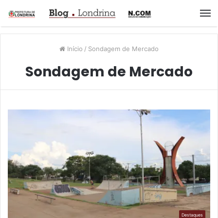
M
Início
/
Sondagem de Mercado
Sondagem de Mercado
Destaques