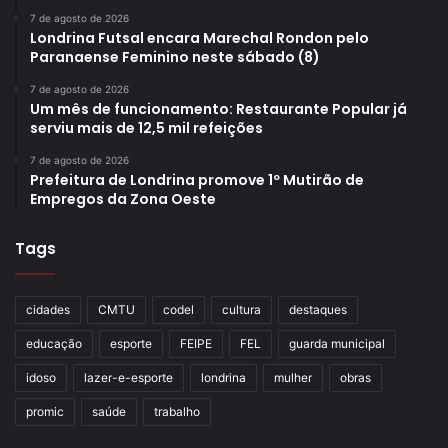
7 de agosto de 2026
Londrina Futsal encara Marechal Rondon pelo
Paranaense Feminino neste sábado (8)
7 de agosto de 2026
Um mês de funcionamento: Restaurante Popular já
serviu mais de 12,5 mil refeições
7 de agosto de 2026
Prefeitura de Londrina promove 1º Mutirão de
Empregos da Zona Oeste
Tags
cidades
CMTU
codel
cultura
destaques
educação
esporte
FEIPE
FEL
guarda municipal
idoso
lazer-e-esporte
londrina
mulher
obras
promic
saúde
trabalho