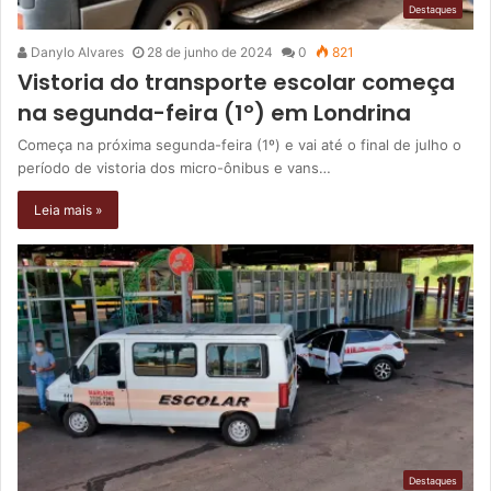
Destaques
Danylo Alvares
28 de junho de 2024
0
821
Vistoria do transporte escolar começa
na segunda-feira (1º) em Londrina
Começa na próxima segunda-feira (1º) e vai até o final de julho o
período de vistoria dos micro-ônibus e vans…
Leia mais »
Destaques