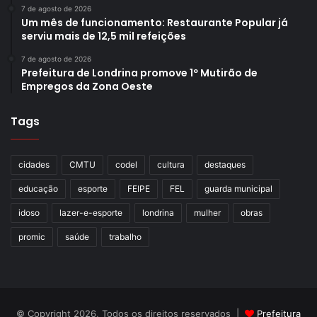
7 de agosto de 2026
Um mês de funcionamento: Restaurante Popular já
serviu mais de 12,5 mil refeições
7 de agosto de 2026
Prefeitura de Londrina promove 1º Mutirão de
Empregos da Zona Oeste
Tags
cidades
CMTU
codel
cultura
destaques
educação
esporte
FEIPE
FEL
guarda municipal
idoso
lazer-e-esporte
londrina
mulher
obras
promic
saúde
trabalho
© Copyright 2026, Todos os direitos reservados |
Prefeitura