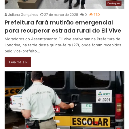
Destaques
Juliana Gonçalves
27 de março de 2025
0
750
Prefeitura fará mutirão emergencial
para recuperar estrada rural do Eli Vive
Moradores do Assentamento Eli Vive estiveram na Prefeitura de
Londrina, na tarde desta quinta-feira (27), onde foram recebidos
pelo vice-prefeito…
Leia mais »