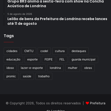
Grupo BR3 anima a sexta-feira com show na Concha
Acústica de Londrina
5 de agosto de 2026
Leilão de bens da Prefeitura de Londrina recebe lances
até 11 de agosto
Tags
cidades
CMTU
codel
cultura
destaques
educação
esporte
FEIPE
FEL
guarda municipal
idoso
lazer-e-esporte
londrina
mulher
obras
promic
saúde
trabalho
© Copyright 2026, Todos os direitos reservados |
Prefeitura
de Londrina