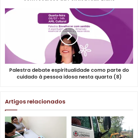
Coordenadoria de Transporte Comercial da CMTU por
meio do WhatsApp (43) 99947-8320. Por meio deste
mesmo canal os autorizatários poderão checar as
documentações necessárias. A taxa de vistoria é de R$
66,04 e a licença anual para trafegar é de R$ 328,30,
totalizando R$ 394,34 por veículo.
Palestra debate espiritualidade como parte do
cuidado à pessoa idosa nesta quarta (8)
Gostei
Etiquetas
autorização
CMTU
escolares
licença
licenciamento
período
prazo
renovação
taxas
Artigos relacionados
transporte escolar
vans
vans e micro-ônibus