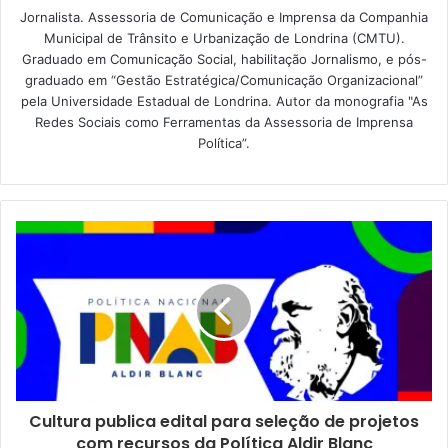
Jornalista. Assessoria de Comunicação e Imprensa da Companhia
com multa de R$1.467,35, perda de 7 pontos na CNH e
Municipal de Trânsito e Urbanização de Londrina (CMTU).
remoção do veículo para o pátio da CMTU.
Graduado em Comunicação Social, habilitação Jornalismo, e pós-
graduado em “Gestão Estratégica/Comunicação Organizacional”
Não é somente o veículo que passa pelo crivo dos
pela Universidade Estadual de Londrina. Autor da monografia "As
Redes Sociais como Ferramentas da Assessoria de Imprensa
técnicos da Companhia, mas também o motorista, já que
Política”.
sua documentação probatória é analisada conforme os
preceitos legais para condução do veículo. O coordenador
da CMTU alerta, inclusive, para o perigo de os pais ou
responsáveis contratarem transporte clandestino para
seus filhos. “Isso é abrir mão da segurança e da
credibilidade, além de risco à integridade do estudante”,
garantiu.
Agendamento
– Para passar pelo processo do
licenciamento e agendar a vistoria, que é realizada nas
plataformas 29 e 30 do Terminal Rodoviário, os
Cultura publica edital para seleção de projetos
proprietários dos veículos podem entrar em contato com a
com recursos da Política Aldir Blanc