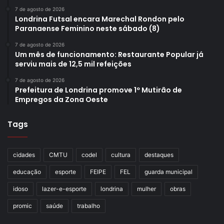
7 de agosto de 2026
Londrina Futsal encara Marechal Rondon pelo
Paranaense Feminino neste sábado (8)
7 de agosto de 2026
Um mês de funcionamento: Restaurante Popular já
serviu mais de 12,5 mil refeições
7 de agosto de 2026
Prefeitura de Londrina promove 1º Mutirão de
Empregos da Zona Oeste
Tags
cidades
CMTU
codel
cultura
destaques
educação
esporte
FEIPE
FEL
guarda municipal
idoso
lazer-e-esporte
londrina
mulher
obras
promic
saúde
trabalho