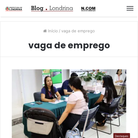
M
Início
/
vaga de emprego
vaga de emprego
Destaques